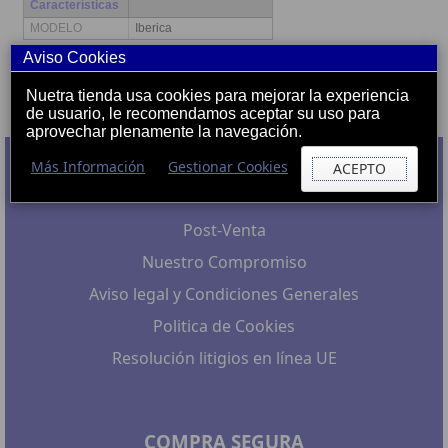
Características
MODELO
Iberica
Aviso Cookies
Productos que has visto
Nuetra tienda usa cookies para mejorar la experiencia
de usuario, le recomendamos aceptar su uso para
aprovechar plenamente la navegación.
Más Información
Gestionar Cookies
ACEPTO
ATENCIÓN AL CLIENTE
Post-Venta
Nuestro Compromiso
Aviso legal y Condiciones Generales
Politica de Cookies
Resolución litigios en línea UE
COMPRA SEGURA