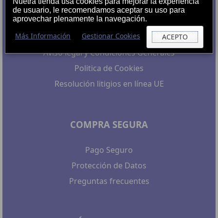
Nuetra tienda usa cookies para mejorar la experiencia
de usuario, le recomendamos aceptar su uso para
aprovechar plenamente la navegación.
Post-Venta
Más Información
Gestionar Cookies
Nuestro Compromiso
ACEPTO
Aviso legal y Condiciones Generales
Politica de Cookies
Resolución litigios en línea UE
COMPRA SEGURA
Pago Seguro
Protección de Datos
Preguntas frecuentes