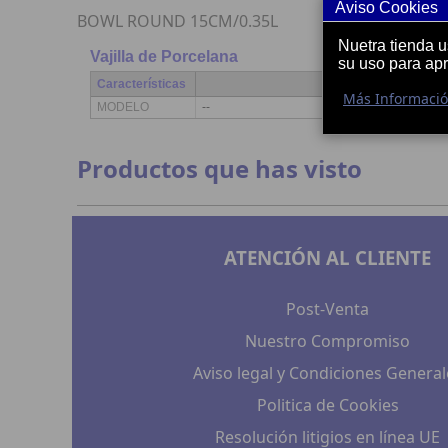
Aviso Cookies
BOWL ROUND 15CM/0.35L
Nuetra tienda 
Vajilla de Porcelana
su uso para ap
Características
Más Informaci
MODELO
--
Productos que has visto
ATENCIÓN AL CLIENTE
Post-Venta
Nuestro Compromiso
Aviso legal y Condiciones General
Politica de Cookies
Resolución litigios en línea UE