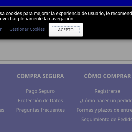
usa cookies para mejorar la experiencia de usuario, le recome
rovechar plenamente la navegación.
ón
Gestionar Cookies
ACEPTO
COMPRA SEGURA
CÓMO COMPRAR
Pago Seguro
Registrarse
Protección de Datos
¿Cómo hacer un pedid
es
Preguntas frecuentes
Formas y plazos de entr
Seguimiento de Pedid