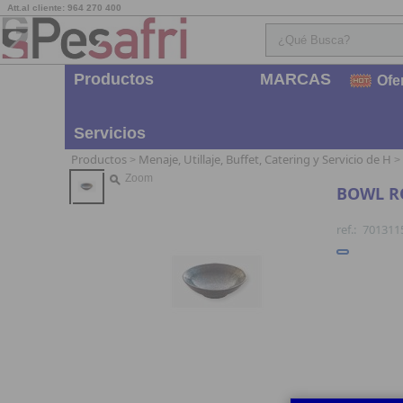
Att.al cliente: 964 270 400
Productos
MARCAS
Ofe
Servicios
Productos
Menaje, Utillaje, Buffet, Catering y Servicio de H
>
>
Zoom
BOWL R
ref.:
701311