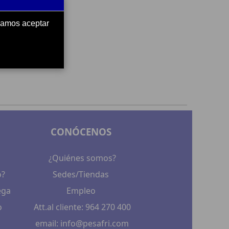
ndamos aceptar
CONÓCENOS
¿Quiénes somos?
o?
Sedes/Tiendas
ega
Empleo
o
Att.al cliente: 964 270 400
email: info@pesafri.com