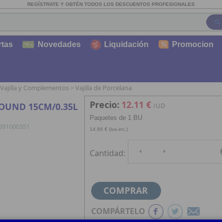
REGÍSTRATE Y OBTÉN TODOS LOS DESCUENTOS PROFESIONALES
rtas
Novedades
Liquidación
Promocion
Vajilla y Complementos
Vajilla de Porcelana
>
Precio:
12.11 €
OUND 15CM/0.35L
/UD
Paquetes de 1 BU
591000351
14.66 € (iva.inc.)
Cantidad:
COMPÁRTELO