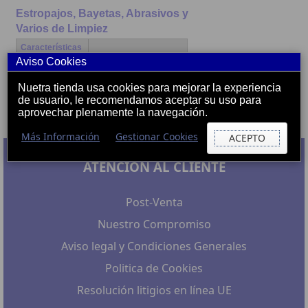
Estropajos, Bayetas, Abrasivos y
Varios de Limpiez
Características
Aviso Cookies
*
--
Nuetra tienda usa cookies para mejorar la experiencia
de usuario, le recomendamos aceptar su uso para
Productos que has visto
aprovechar plenamente la navegación.
Más Información
Gestionar Cookies
ACEPTO
ATENCIÓN AL CLIENTE
Post-Venta
Nuestro Compromiso
Aviso legal y Condiciones Generales
Politica de Cookies
Resolución litigios en línea UE