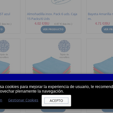
TST azul
Almohadilla inox. Pack 6 uds. Caja
Bayeta Amarilla 
15 Packs/6 Uds
m.
4.02 €/BU
4.71 €/BU
 (iva inc.)
4.87 € (iva inc.)
usa cookies para mejorar la experiencia de usuario, le recome
rovechar plenamente la navegación.
a Azul 12
Bayeta Microfibra Alpha Naranja 12
Bayeta Microfibr
unidades.
unidades.
ón
Gestionar Cookies
ACEPTO
7.50 €/BU
7.91 €/BU
 (iva inc.)
9.07 € (iva inc.)