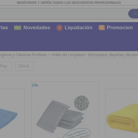
REGÍSTRATE Y OBTÉN TODOS LOS DESCUENTOS PROFESIONALES
rtas
Novedades
Liquidación
Promocion
igiene y Celulosa Profesio
Utiles de Limpieza
Estropajos, Bayetas, Abrasi
>
>
Pvp
Stock