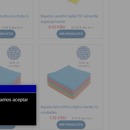
multiusos Rollo 6
Bayeta Lavette rejilla TST amarilla
especial hoste
8.54 €/BU
5.69 € (iva inc.)
10.33 € (iva inc.)
ndamos aceptar
a Alpha Roja 12
Bayeta Microfibra Alpha Verde 12
unidades.
7.91 €/BU
9.57 € (iva inc.)
9.57 € (iva inc.)