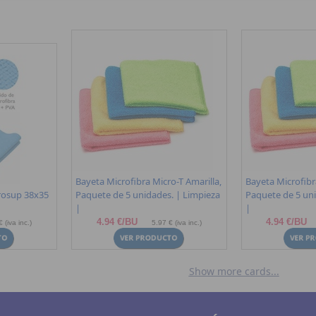
Bayeta Microfibra Micro-T Amarilla,
Bayeta Microfibr
rosup 38x35
Paquete de 5 unidades. | Limpieza
Paquete de 5 uni
|
|
4.94 €/BU
4.94 €/BU
 (iva inc.)
5.97 € (iva inc.)
Show more cards...