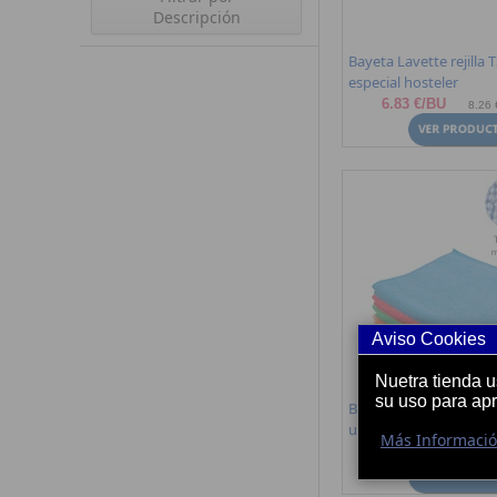
Descripción
Bayeta Lavette rejilla 
especial hosteler
6.83 €/BU
8.26 €
Aviso Cookies
Nuetra tienda 
su uso para ap
Bayeta Microfibra Alph
unidades.
Más Informaci
7.50 €/BU
9.07 €